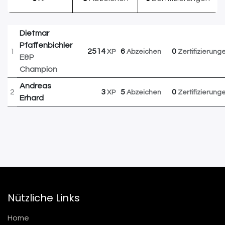
Dietmar
Pfaffenbichler
1
2514
6
0
XP
Abzeichen
Zertifizierung
E&P
Champion
Andreas
2
3
5
0
XP
Abzeichen
Zertifizierung
Erhard
Nützliche Links
Home