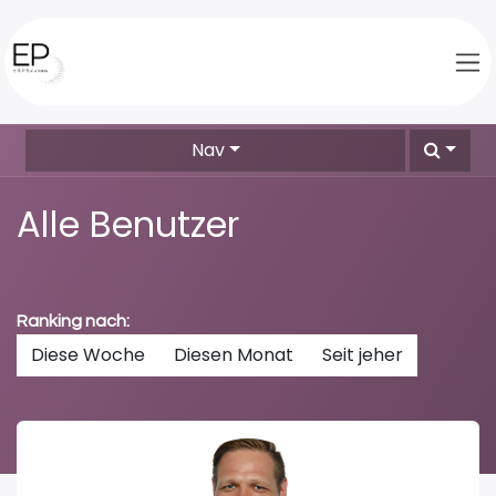
Zum Inhalt springen
Nav
Alle Benutzer
Ranking nach:
Diese Woche
Diesen Monat
Seit jeher