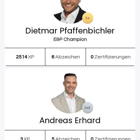
Dietmar Pfaffenbichler
E&P Champion
2514
XP
6
Abzeichen
0
Zertifizierungen
Andreas Erhard
3
XP
5
Abzeichen
0
Zertifizierungen