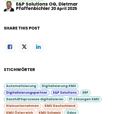
E&P Solutions OG, Dietmar
Pfaffenbichler
20 April 2025
SHARE THIS POST
STICHWÖRTER
Automatisierung
Digitalisierung KMU
Digitalisierungspartner
E&P Solutions
ERP
Geschäftsprozesse digitalisieren
IT-Lösungen KMU
Kleinunternehmen
KMU Deutschland
KMU Österreich
KMU Schweiz
Odoo