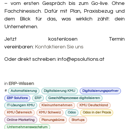
– vom ersten Gespräch bis zum Go-live. Ohne
Fachchinesisch. Dafür mit Plan, Praxisbezug und
dem Blick für das, was wirklich zählt: dein
Unternehmen.
Jetzt kostenlosen Termin
vereinbaren:
Kontaktieren Sie uns
Oder direkt schreiben:
info@epsolutions.at
in
ERP-Wissen
#
Automatisierung
Digitalisierung KMU
Digitalisierungspartner
E&P Solutions
ERP
Geschäftsprozesse digitalisieren
IT-Lösungen KMU
Kleinunternehmen
KMU Deutschland
KMU Österreich
KMU Schweiz
Odoo
Odoo in der Praxis
Online-Marketing
Planungsbüros
Startups
Unternehmenswachstum