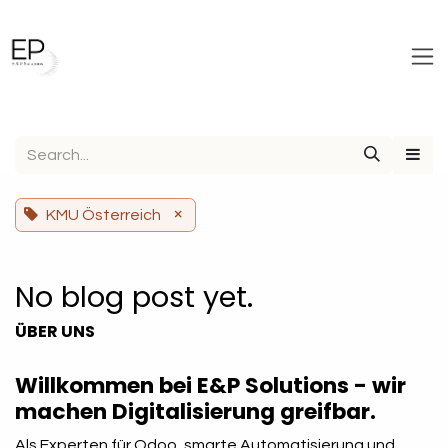
Skip to Content
×
KMU Österreich
No blog post yet.
ÜBER UNS
Willkommen bei E&P Solutions - wir
machen Digitalisierung greifbar.
Als Experten für Odoo, smarte Automatisierung und