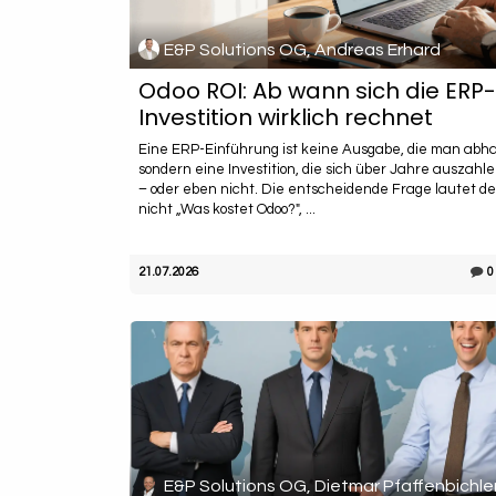
E&P Solutions OG, Andreas Erhard
Odoo ROI: Ab wann sich die ERP-
Investition wirklich rechnet
Eine ERP-Einführung ist keine Ausgabe, die man abha
sondern eine Investition, die sich über Jahre auszahlen
– oder eben nicht. Die entscheidende Frage lautet d
nicht „Was kostet Odoo?", ...
21.07.2026
0
E&P Solutions OG, Dietmar Pfaffenbichle