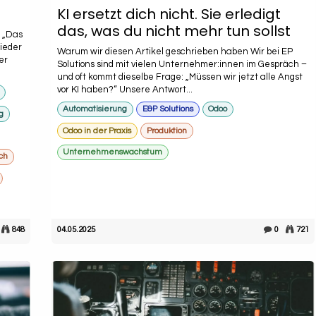
KI ersetzt dich nicht. Sie erledigt
das, was du nicht mehr tun sollst
t „Das
wieder
Warum wir diesen Artikel geschrieben haben Wir bei EP
er
Solutions sind mit vielen Unternehmer:innen im Gespräch –
und oft kommt dieselbe Frage: „Müssen wir jetzt alle Angst
vor KI haben?“ Unsere Antwort...
Automatisierung
E&P Solutions
Odoo
g
Odoo in der Praxis
Produktion
Unternehmenswachstum
ch
848
04.05.2025
0
721