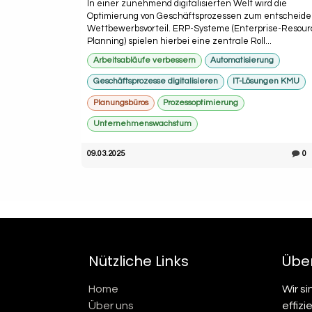
In einer zunehmend digitalisierten Welt wird die
Optimierung von Geschäftsprozessen zum entscheid
Wettbewerbsvorteil. ERP-Systeme (Enterprise-Resour
Planning) spielen hierbei eine zentrale Roll...
Arbeitsabläufe verbessern
Automatisierung
Geschäftsprozesse digitalisieren
IT-Lösungen KMU
Planungsbüros
Prozessoptimierung
Unternehmenswachstum
09.03.2025
0
Nützliche Links
Über
Home
Wir s
Über uns
effizi