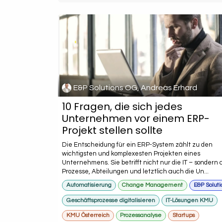
E&P Solutions OG, Andreas Erhard
10 Fragen, die sich jedes
Unternehmen vor einem ERP-
Projekt stellen sollte
Die Entscheidung für ein ERP-System zählt zu den
wichtigsten und komplexesten Projekten eines
Unternehmens. Sie betrifft nicht nur die IT – sondern a
Prozesse, Abteilungen und letztlich auch die Un...
Automatisierung
Change Management
E&P Soluti
Geschäftsprozesse digitalisieren
IT-Lösungen KMU
KMU Österreich
Prozessanalyse
Startups