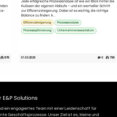
Jede erfolgreiche Prozessanalyse ist wie ein Blick hinter die
enden
Kulissen der eigenen Abläufe – und ein wertvoller Schritt
ce-
zur Effizienzsteigerung. Dabei ist es wichtig, die richtige
Balance zu finden: k...
Effizienzsteigerung
Prozessanalyse
Prozessoptimierung
Unternehmenswachstum
878
01.03.2025
0
759
 E&P Solutions
ind ein engagiertes Team mit einer Leidenschaft für
ente Geschäftsprozesse. Unser Ziel ist es, kleine und