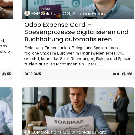
E&P Solutions OG, Andreas Erhard
Odoo Expense Card –
Spesenprozesse digitalisieren und
Buchhaltung automatisieren
kt,
 soll
Einleitung: Firmenkarten, Belege und Spesen – das
eshalb
tägliche Chaos im Büro Wer im Finanzwesen eines KMU
arbeitet, kennt das Spiel: Rechnungen, Belege und Spesen
trudeln aus allen Richtungen ein – per E-...
55
20.10.2025
0
466
r
E&P Solutions OG, Andreas Erhard