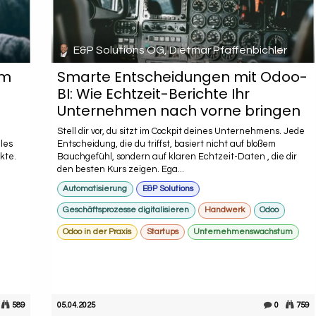
E&P Solutions OG, Dietmar Pfaffenbichler
am
Smarte Entscheidungen mit Odoo-
n
BI: Wie Echtzeit-Berichte Ihr
Unternehmen nach vorne bringen
Stell dir vor, du sitzt im Cockpit deines Unternehmens. Jede
lles
Entscheidung, die du triffst, basiert nicht auf bloßem
kte.
Bauchgefühl, sondern auf klaren Echtzeit-Daten , die dir
den besten Kurs zeigen. Ega...
Automatisierung
E&P Solutions
Geschäftsprozesse digitalisieren
Handwerk
Odoo
Odoo in der Praxis
Startups
Unternehmenswachstum
589
05.04.2025
0
759