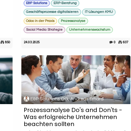
E&P Solutions
ERP-Beratung
Geschäftsprozesse digitalisieren
IT-Lösungen KMU
Odoo in der Praxis
Prozessanalyse
Social Media Strategie
Unternehmenswachstum
850
24.03.2025
0
637
E&P Solutions OG, Andreas Erhard
Prozessanalyse Do's and Don'ts -
Was erfolgreiche Unternehmen
beachten sollten