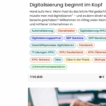
Digitalisierung beginnt im Kopf
Hand aufs Herz: Wann hast du das letzte Mal gedach
müsste man mal digitalisieren“ – und es dann direkt 
beiseite geschoben? Willkommen im Alltag vieler klein
und mittlerer Unternehmen in...
Automatisierung
Dienstleister
Digitalisierung KMU
Digitalisierungspartner
E&P Solutions
ERP-Beratun
Geschäftsprozesse digitalisieren
Handwerk
IT-Lösungen KMU
KMU Deutschland
KMU Österrei
KMU Schweiz
Odoo
Odoo in der Praxis
Startups
Unternehmenswachstum
17.05.2025
0