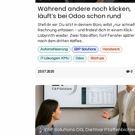
Während andere noch klicken,
läuft’s bei Odoo schon rund
Stell dir vor: Du sitzt in deinem Büro, willst „nur schnel
Rechnung erfassen – und findest dich in einem Klick-
Labyrinth wieder. Zwei Tabs offen, fünf Fenster späte
nach dem dritten Kaffee...
Automatisierung
E&P Solutions
Handwerk
IT-Lösungen KMU
Odoo
Startups
23.07.2025
0
E&P Solutions OG, Dietmar Pfaffenbichle