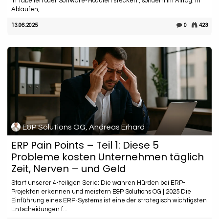
in Tabellen oder Software-Modulen stecken , sondern im Alltag. In
Abläufen, ...
13.06.2025
0
423
E&P Solutions OG, Andreas Erhard
ERP Pain Points – Teil 1: Diese 5
Probleme kosten Unternehmen täglich
Zeit, Nerven – und Geld
Start unserer 4-teiligen Serie: Die wahren Hürden bei ERP-
Projekten erkennen und meistern E&P Solutions OG | 2025 Die
Einführung eines ERP-Systems ist eine der strategisch wichtigsten
Entscheidungen f...