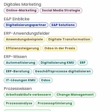
Digitales Marketing
Online-Marketing
Social Media Strategie
E&P Einblicke
Digitalisierungspartner
E&P Solutions
ERP-Anwendungsfelder
Anwendungsbeispiele
Digitale Transformation
Effizienzsteigerung
Odoo in der Praxis
ERP-Wissen
Automatisierung
Digitalisierung KMU
ERP
ERP-Beratung
Geschäftsprozesse digitalisieren
IT-Lösungen KMU
Odoo
Prozesswissen
Arbeitsabläufe verbessern
Change Management
Prozessanalyse
Prozessoptimierung