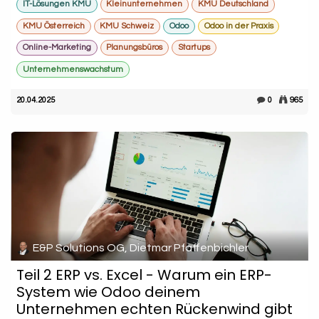
IT-Lösungen KMU
Kleinunternehmen
KMU Deutschland
KMU Österreich
KMU Schweiz
Odoo
Odoo in der Praxis
Online-Marketing
Planungsbüros
Startups
Unternehmenswachstum
20.04.2025
0
965
E&P Solutions OG, Dietmar Pfaffenbichler
Teil 2 ERP vs. Excel - Warum ein ERP-
System wie Odoo deinem
Unternehmen echten Rückenwind gibt