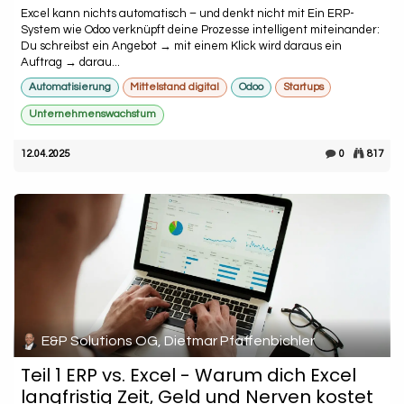
Excel kann nichts automatisch – und denkt nicht mit Ein ERP-
System wie Odoo verknüpft deine Prozesse intelligent miteinander:
Du schreibst ein Angebot → mit einem Klick wird daraus ein
Auftrag → darau...
Automatisierung
Mittelstand digital
Odoo
Startups
Unternehmenswachstum
12.04.2025
0
817
E&P Solutions OG, Dietmar Pfaffenbichler
Teil 1 ERP vs. Excel - Warum dich Excel
langfristig Zeit, Geld und Nerven kostet