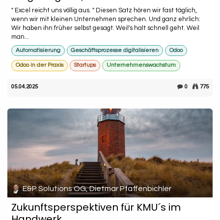
" Excel reicht uns völlig aus. " Diesen Satz hören wir fast täglich,
wenn wir mit kleinen Unternehmen sprechen. Und ganz ehrlich:
Wir haben ihn früher selbst gesagt. Weil's halt schnell geht. Weil
man...
Automatisierung
Geschäftsprozesse digitalisieren
Odoo
Odoo in der Praxis
Startups
Unternehmenswachstum
05.04.2025
0
775
E&P Solutions OG, Dietmar Pfaffenbichler
Zukunftsperspektiven für KMU´s im
Handwerk