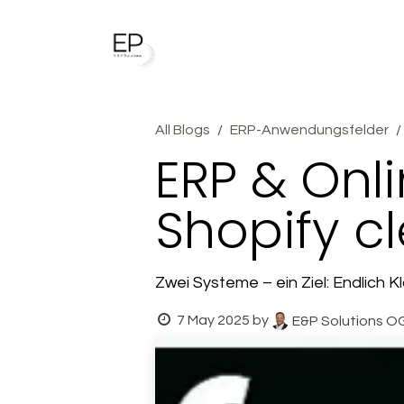
Skip to Content
Unsere Dienstleistungen
All Blogs
ERP-Anwendungsfelder
ERP & Onl
Shopify c
Zwei Systeme – ein Ziel: Endlich K
7 May 2025
by
E&P Solutions OG