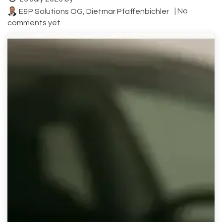
| No
E&P Solutions OG, Dietmar Pfaffenbichler
comments yet