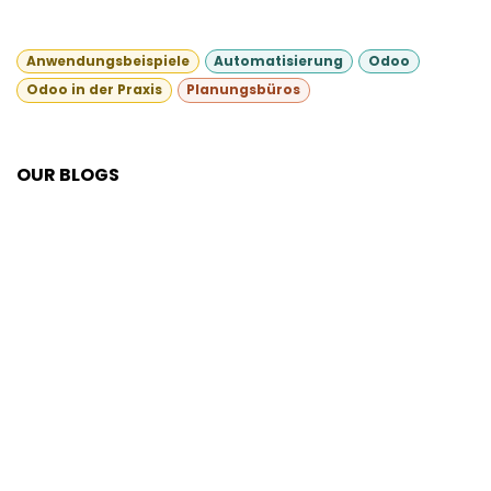
Anwendungsbeispiele
Automatisierung
Odoo
Odoo in der Praxis
Planungsbüros
OUR BLOGS
E&P Solutions
ERP-Wissen
Prozessdigitalisierung
Sozial-Media für dein Business
Erfolgsgeschichten
ERP-Anwendungsfelder