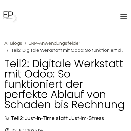
Skip to Content
All Blogs
ERP-Anwendungsfelder
Teil2: Digitale Werkstatt mit Odoo: So funktioniert der perfekte Ablauf von Schaden bis Rechnung
Teil2: Digitale Werkstatt
mit Odoo: So
funktioniert der
perfekte Ablauf von
Schaden bis Rechnung
🔩 Teil 2: Just-in-Time statt Just-im-Stress
23 July 2025
by