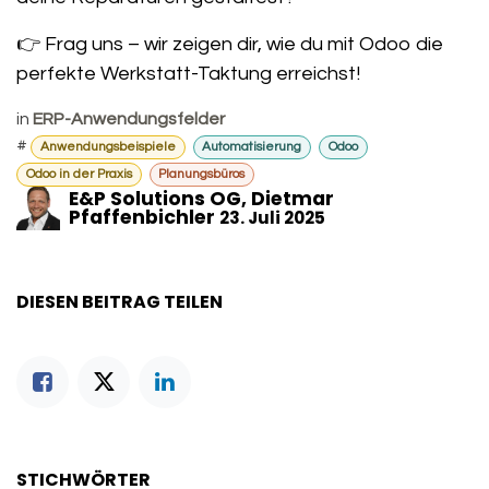
👉 Frag uns – wir zeigen dir, wie du mit Odoo die
perfekte Werkstatt-Taktung erreichst!
in
ERP-Anwendungsfelder
#
Anwendungsbeispiele
Automatisierung
Odoo
Odoo in der Praxis
Planungsbüros
E&P Solutions OG, Dietmar
Pfaffenbichler
23. Juli 2025
DIESEN BEITRAG TEILEN
STICHWÖRTER