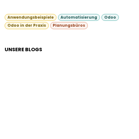
Anwendungsbeispiele
Automatisierung
Odoo
Odoo in der Praxis
Planungsbüros
UNSERE BLOGS
E&P Solutions
ERP-Wissen
Prozessdigitalisierung
Sozial-Media für dein Business
Erfolgsgeschichten
ERP-Anwendungsfelder