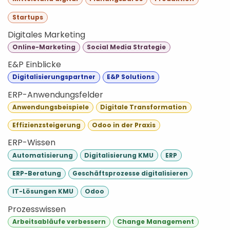
Startups
Digitales Marketing
Online-Marketing
Social Media Strategie
E&P Einblicke
Digitalisierungspartner
E&P Solutions
ERP-Anwendungsfelder
Anwendungsbeispiele
Digitale Transformation
Effizienzsteigerung
Odoo in der Praxis
ERP-Wissen
Automatisierung
Digitalisierung KMU
ERP
ERP-Beratung
Geschäftsprozesse digitalisieren
IT-Lösungen KMU
Odoo
Prozesswissen
Arbeitsabläufe verbessern
Change Management