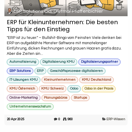
E&P Solutions OG, Dietmar Pfaffenbichler
ERP für Kleinunternehmen: Die besten
Tipps für den Einstieg
"ERP ist zu teuer." – Bullshit-Bingo vom Feinsten Viele denken bei
ERP an aufgeblähte Monster-Software mit monatelanger
Einführung, dicken Rechnungen und grauen Haaren gratis dazu.
Aber die Zeiten sin...
Automatisierung
Digitalisierung KMU
Digitalisierungspartner
E&P Solutions
ERP
Geschäftsprozesse digitalisieren
IT-Lösungen KMU
Kleinunternehmen
KMU Deutschland
KMU Österreich
KMU Schweiz
Odoo
Odoo in der Praxis
Online-Marketing
Planungsbüros
Startups
Unternehmenswachstum
20 Apr 2025
0
960
ERP-Wissen