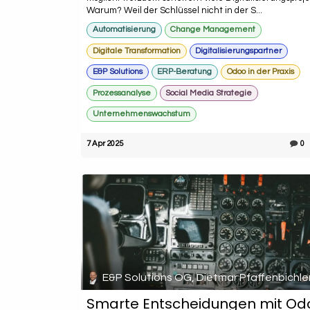
Warum? Weil der Schlüssel nicht in der S...
Automatisierung
Change Management
Digitale Transformation
Digitalisierungspartner
E&P Solutions
ERP-Beratung
Odoo in der Praxis
Prozessanalyse
Social Media Strategie
Unternehmenswachstum
7 Apr 2025
0
E&P Solutions OG, Dietmar Pfaffenbichle
Smarte Entscheidungen mit Od