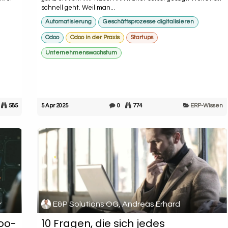
schnell geht. Weil man...
Automatisierung
Geschäftsprozesse digitalisieren
Odoo
Odoo in der Praxis
Startups
Unternehmenswachstum
585
5 Apr 2025
0
774
ERP-Wissen
r
E&P Solutions OG, Andreas Erhard
oo-
10 Fragen, die sich jedes