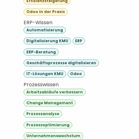
Effizienzsteigerung
Odoo in der Praxis
ERP-Wissen
Automatisierung
Digitalisierung KMU
ERP
ERP-Beratung
Geschäftsprozesse digitalisieren
IT-Lösungen KMU
Odoo
Prozesswissen
Arbeitsabläufe verbessern
Change Management
Prozessanalyse
Prozessoptimierung
Unternehmenswachstum