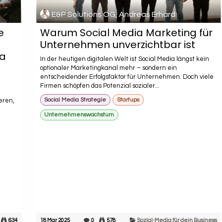
E&P Solutions OG, Andreas Erhard
e
Warum Social Media Marketing für
Unternehmen unverzichtbar ist
ia
In der heutigen digitalen Welt ist Social Media längst kein
optionaler Marketingkanal mehr – sondern ein
entscheidender Erfolgsfaktor für Unternehmen. Doch viele
Firmen schöpfen das Potenzial sozialer...
Social Media Strategie
Startups
eren,
Unternehmenswachstum
634
18 Mar 2025
0
578
Sozial-Media für dein Business