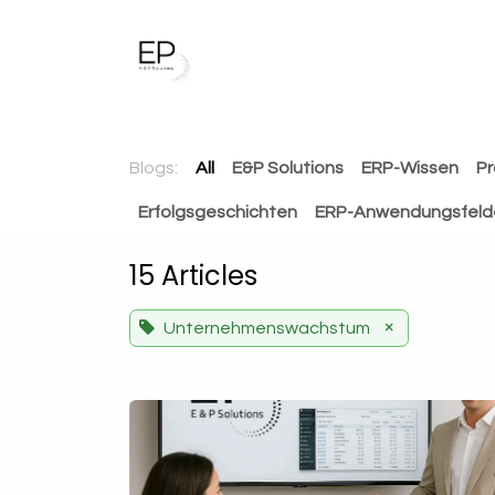
Skip to Content
Unsere Dienstleistungen
Blogs:
All
E&P Solutions
ERP-Wissen
Pr
Erfolgsgeschichten
ERP-Anwendungsfeld
15 Articles
×
Unternehmenswachstum