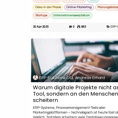
Odoo in der Praxis
Online-Marketing
Planungsbüro
Startups
Unternehmenswachstum
20 Apr 2025
0
963
ERP-
E&P Solutions OG, Andreas Erhard
Warum digitale Projekte nicht 
Tool, sondern an den Mensche
scheitern
ERP-Systeme, Prozessmanagement-Tools oder
Marketingplattformen – technologisch ist heute fast a
möglich. Trotzdem scheitern viele Digitalisierungsproje