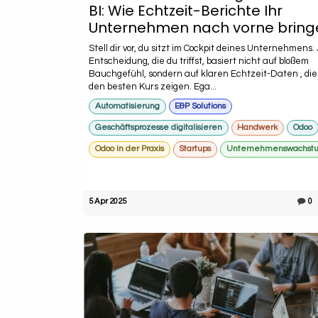
BI: Wie Echtzeit-Berichte Ihr
Unternehmen nach vorne bring
Stell dir vor, du sitzt im Cockpit deines Unternehmens.
Entscheidung, die du triffst, basiert nicht auf bloßem
Bauchgefühl, sondern auf klaren Echtzeit-Daten , die 
den besten Kurs zeigen. Ega...
Automatisierung
E&P Solutions
Geschäftsprozesse digitalisieren
Handwerk
Odoo
Odoo in der Praxis
Startups
Unternehmenswachst
5 Apr 2025
0