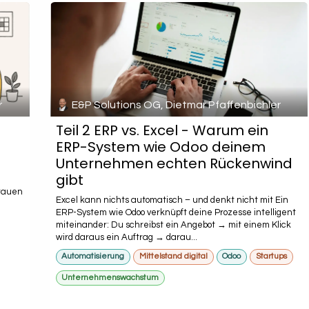
r
E&P Solutions OG, Dietmar Pfaffenbichler
Teil 2 ERP vs. Excel - Warum ein
ERP-System wie Odoo deinem
Unternehmen echten Rückenwind
gibt
rauen
Excel kann nichts automatisch – und denkt nicht mit Ein
ERP-System wie Odoo verknüpft deine Prozesse intelligent
miteinander: Du schreibst ein Angebot → mit einem Klick
wird daraus ein Auftrag → darau...
Automatisierung
Mittelstand digital
Odoo
Startups
Unternehmenswachstum