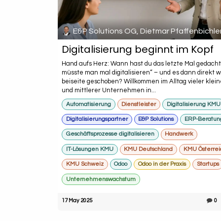
E&P Solutions OG, Dietmar Pfaffenbichle
Digitalisierung beginnt im Kopf
Hand aufs Herz: Wann hast du das letzte Mal gedach
müsste man mal digitalisieren“ – und es dann direkt 
beiseite geschoben? Willkommen im Alltag vieler klein
und mittlerer Unternehmen in...
Automatisierung
Dienstleister
Digitalisierung KMU
Digitalisierungspartner
E&P Solutions
ERP-Beratun
Geschäftsprozesse digitalisieren
Handwerk
IT-Lösungen KMU
KMU Deutschland
KMU Österrei
KMU Schweiz
Odoo
Odoo in der Praxis
Startups
Unternehmenswachstum
17 May 2025
0