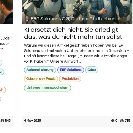
r
E&P Solutions OG, Dietmar Pfaffenbichler
KI ersetzt dich nicht. Sie erledigt
das, was du nicht mehr tun sollst
t „Das
wieder
Warum wir diesen Artikel geschrieben haben Wir bei EP
er
Solutions sind mit vielen Unternehmer:innen im Gespräch –
und oft kommt dieselbe Frage: „Müssen wir jetzt alle Angst
vor KI haben?“ Unsere Antwort...
Automatisierung
E&P Solutions
Odoo
g
Odoo in der Praxis
Produktion
Unternehmenswachstum
ch
843
4 May 2025
0
718