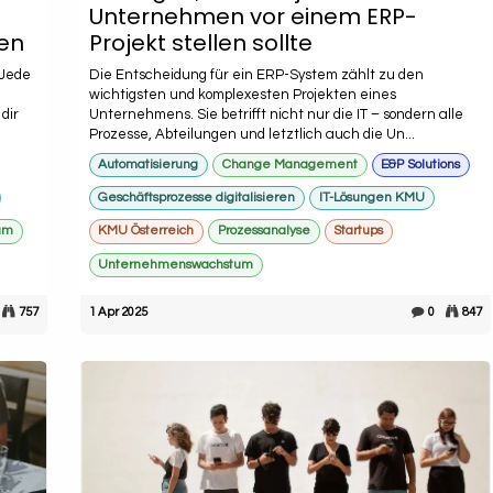
Unternehmen vor einem ERP-
en
Projekt stellen sollte
 Jede
Die Entscheidung für ein ERP-System zählt zu den
wichtigsten und komplexesten Projekten eines
dir
Unternehmens. Sie betrifft nicht nur die IT – sondern alle
Prozesse, Abteilungen und letztlich auch die Un...
Automatisierung
Change Management
E&P Solutions
Geschäftsprozesse digitalisieren
IT-Lösungen KMU
um
KMU Österreich
Prozessanalyse
Startups
Unternehmenswachstum
757
1 Apr 2025
0
847