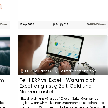
s
Wissen
12 Apr 2025
0
816
ERP-Wissen
E&P Solutions OG, Dietmar Pfaffenbichler
am
Teil 1 ERP vs. Excel - Warum dich
n
Excel langfristig Zeit, Geld und
Nerven kostet
" Excel reicht uns völlig aus. " Diesen Satz hören wir fast
lles
täglich, wenn wir mit kleinen Unternehmen sprechen. Und
kte.
ganz ehrlich: Wir haben ihn früher selbst gesagt. Weil's halt