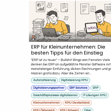
E&P Solutions OG, Dietmar Pfaffenbichle
ERP für Kleinunternehmen: Die
besten Tipps für den Einstieg
"ERP ist zu teuer." – Bullshit-Bingo vom Feinsten Viele
denken bei ERP an aufgeblähte Monster-Software mit
monatelanger Einführung, dicken Rechnungen und g
Haaren gratis dazu. Aber die Zeiten sin...
Automatisierung
Digitalisierung KMU
Digitalisierungspartner
E&P Solutions
ERP
Geschäftsprozesse digitalisieren
IT-Lösungen KMU
Kleinunternehmen
KMU Deutschland
KMU Österreich
KMU Schweiz
Odoo