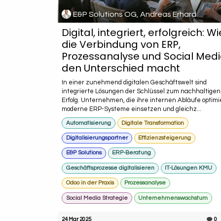
E&P Solutions OG, Andreas Erhard
Digital, integriert, erfolgreich: Wi
die Verbindung von ERP,
Prozessanalyse und Social Med
den Unterschied macht
In einer zunehmend digitalen Geschäftswelt sind
integrierte Lösungen der Schlüssel zum nachhaltigen
Erfolg. Unternehmen, die ihre internen Abläufe optimi
moderne ERP-Systeme einsetzen und gleichz...
Automatisierung
Digitale Transformation
Digitalisierungspartner
Effizienzsteigerung
E&P Solutions
ERP-Beratung
Geschäftsprozesse digitalisieren
IT-Lösungen KMU
Odoo in der Praxis
Prozessanalyse
Social Media Strategie
Unternehmenswachstum
24 Mar 2025
0