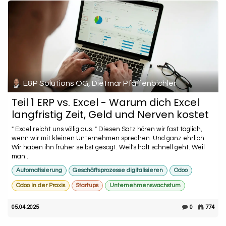
E&P Solutions OG, Dietmar Pfaffenbichler
Teil 1 ERP vs. Excel - Warum dich Excel
langfristig Zeit, Geld und Nerven kostet
" Excel reicht uns völlig aus. " Diesen Satz hören wir fast täglich,
wenn wir mit kleinen Unternehmen sprechen. Und ganz ehrlich:
Wir haben ihn früher selbst gesagt. Weil's halt schnell geht. Weil
man...
Automatisierung
Geschäftsprozesse digitalisieren
Odoo
Odoo in der Praxis
Startups
Unternehmenswachstum
05.04.2025
0
774