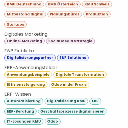
KMU Deutschland
KMU Österreich
KMU Schweiz
Mittelstand digital
Planungsbüros
Produktion
Startups
Digitales Marketing
Online-Marketing
Social Media Strategie
E&P Einblicke
Digitalisierungspartner
E&P Solutions
ERP-Anwendungsfelder
Anwendungsbeispiele
Digitale Transformation
Effizienzsteigerung
Odoo in der Praxis
ERP-Wissen
Automatisierung
Digitalisierung KMU
ERP
ERP-Beratung
Geschäftsprozesse digitalisieren
IT-Lösungen KMU
Odoo