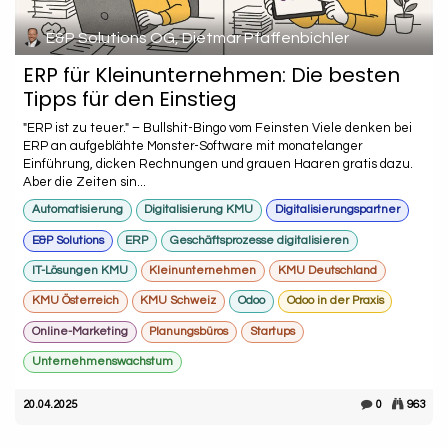
E&P Solutions OG, Dietmar Pfaffenbichler
ERP für Kleinunternehmen: Die besten
Tipps für den Einstieg
"ERP ist zu teuer." – Bullshit-Bingo vom Feinsten Viele denken bei
ERP an aufgeblähte Monster-Software mit monatelanger
Einführung, dicken Rechnungen und grauen Haaren gratis dazu.
Aber die Zeiten sin...
Automatisierung
Digitalisierung KMU
Digitalisierungspartner
E&P Solutions
ERP
Geschäftsprozesse digitalisieren
IT-Lösungen KMU
Kleinunternehmen
KMU Deutschland
KMU Österreich
KMU Schweiz
Odoo
Odoo in der Praxis
Online-Marketing
Planungsbüros
Startups
Unternehmenswachstum
20.04.2025
0
963