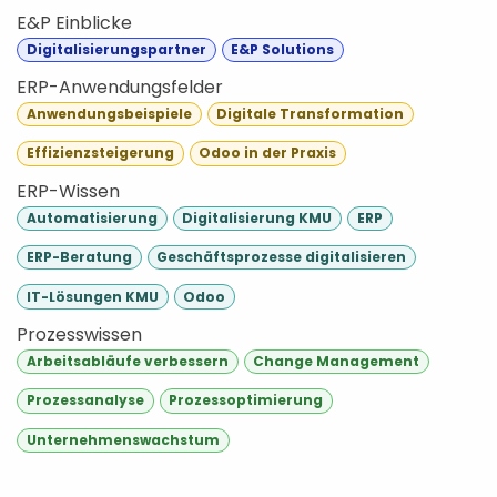
E&P Einblicke
Digitalisierungspartner
E&P Solutions
ERP-Anwendungsfelder
Anwendungsbeispiele
Digitale Transformation
Effizienzsteigerung
Odoo in der Praxis
ERP-Wissen
Automatisierung
Digitalisierung KMU
ERP
ERP-Beratung
Geschäftsprozesse digitalisieren
IT-Lösungen KMU
Odoo
Prozesswissen
Arbeitsabläufe verbessern
Change Management
Prozessanalyse
Prozessoptimierung
Unternehmenswachstum