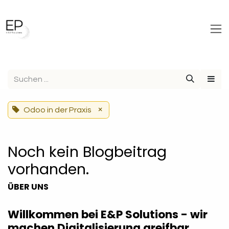
Zum Inhalt springen
×
Odoo in der Praxis
Noch kein Blogbeitrag
vorhanden.
ÜBER UNS
Willkommen bei E&P Solutions - wir
machen Digitalisierung greifbar.