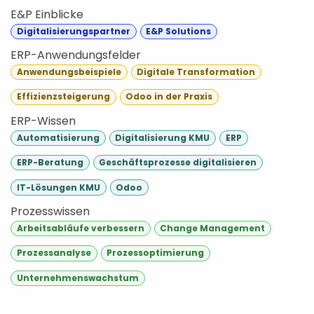
E&P Einblicke
Digitalisierungspartner
E&P Solutions
ERP-Anwendungsfelder
Anwendungsbeispiele
Digitale Transformation
Effizienzsteigerung
Odoo in der Praxis
ERP-Wissen
Automatisierung
Digitalisierung KMU
ERP
ERP-Beratung
Geschäftsprozesse digitalisieren
IT-Lösungen KMU
Odoo
Prozesswissen
Arbeitsabläufe verbessern
Change Management
Prozessanalyse
Prozessoptimierung
Unternehmenswachstum